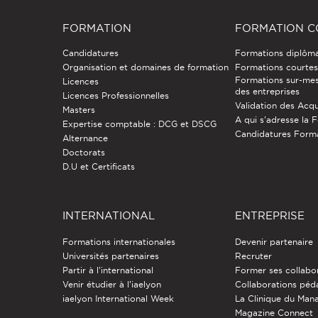
FORMATION
FORMATION C
Candidatures
Formations diplôm
Organisation et domaines de formation
Formations courtes 
Formations sur-mes
Licences
des entreprises
Licences Professionnelles
Validation des Acqu
Masters
A qui s'adresse la 
Expertise comptable : DCG et DSCG
Candidatures Form
Alternance
Doctorats
D.U et Certificats
INTERNATIONAL
ENTREPRISE
Formations internationales
Devenir partenaire
Universités partenaires
Recruter
Partir à l'international
Former ses collabo
Venir étudier à l’iaelyon
Collaborations pé
iaelyon International Week
La Clinique du Ma
Magazine Connect