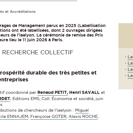
ts et Accréditations
uvrages de Management parus en 2025 (Labellisation
tions ont été labellisées, dont 2 ouvrages dirigées
eurs de l’iaelyon. La cérémonie de remise des Prix
a lieu le 11 juin 2026 à Paris.
 RECHERCHE COLLECTIF
-
La
-
La
-
La
prospérité durable des très petites et
-
La
ntreprises
tif coordonné par
Renaud PETIT,
Henri SAVALL
et
RDET
.
Editions EMS, Coll. Économie et société, juin
es
ibutions de chercheurs de l'iaelyon :
Miguel
cile ENNAJEM
,
Françoise GOTER
,
Alexis ROCHE
,