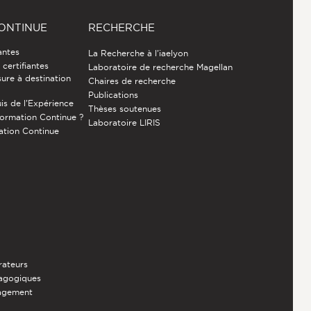
ONTINUE
RECHERCHE
antes
La Recherche à l'iaelyon
certifiantes
Laboratoire de recherche Magellan
ure à destination
Chaires de recherche
Publications
is de l’Expérience
Thèses soutenues
Formation Continue ?
Laboratoire LIRIS
ation Continue
rateurs
dagogiques
nagement