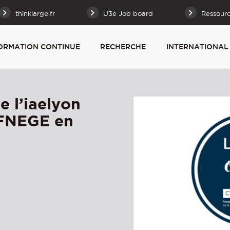
thinklarge.fr
U3e Job board
Ressour
ORMATION CONTINUE
RECHERCHE
INTERNATIONAL
 l’iaelyon
a FNEGE en