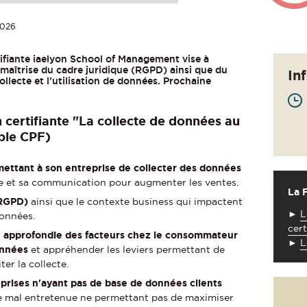
026
ifiante iaelyon School of Management vise à
maîtrise du cadre juridique (RGPD) ainsi que du
In
llecte et l’utilisation de données. Prochaine
n certifiante "La collecte de données au
ible CPF)
ettant à son entreprise de collecter des données
fre et sa communication pour augmenter les ventes.
La 
 (RGPD)
ainsi que le contexte business qui impactent
►
L
données.
cert
 approfondie des facteurs chez le consommateur
►
L
onnées
et appréhender les leviers permettant de
iter la collecte.
eprises n'ayant pas de base de données clients
se mal entretenue ne permettant pas de maximiser