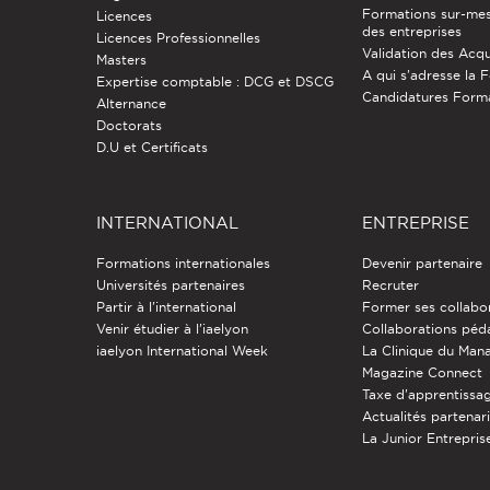
Formations sur-mes
Licences
des entreprises
Licences Professionnelles
Validation des Acqu
Masters
A qui s'adresse la 
Expertise comptable : DCG et DSCG
Candidatures Form
Alternance
Doctorats
D.U et Certificats
INTERNATIONAL
ENTREPRISE
Formations internationales
Devenir partenaire
Universités partenaires
Recruter
Partir à l'international
Former ses collabo
Venir étudier à l’iaelyon
Collaborations pé
iaelyon International Week
La Clinique du Ma
Magazine Connect
Taxe d'apprentissa
Actualités partenar
La Junior Entreprise