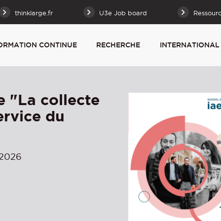
thinklarge.fr
U3e Job board
Ressour
ORMATION CONTINUE
RECHERCHE
INTERNATIONAL
 "La collecte
ervice du
 2026