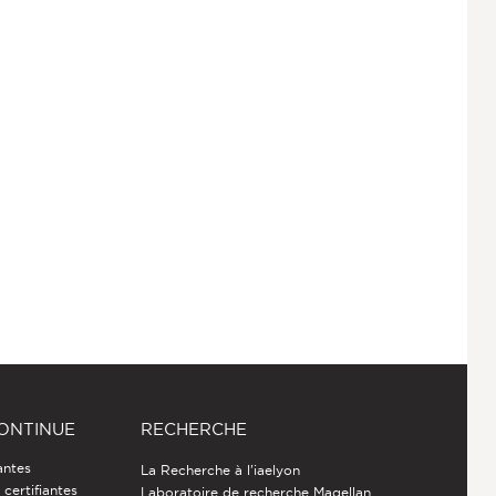
ONTINUE
RECHERCHE
antes
La Recherche à l'iaelyon
certifiantes
Laboratoire de recherche Magellan