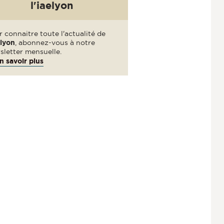
l'iaelyon
 connaitre toute l'actualité de
elyon
, abonnez-vous à notre
sletter mensuelle.
n savoir plus