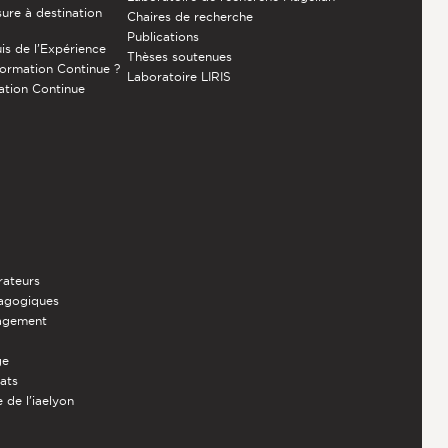
ure à destination
Chaires de recherche
Publications
is de l’Expérience
Thèses soutenues
Formation Continue ?
Laboratoire LIRIS
ation Continue
rateurs
dagogiques
nagement
ge
iats
 de l'iaelyon