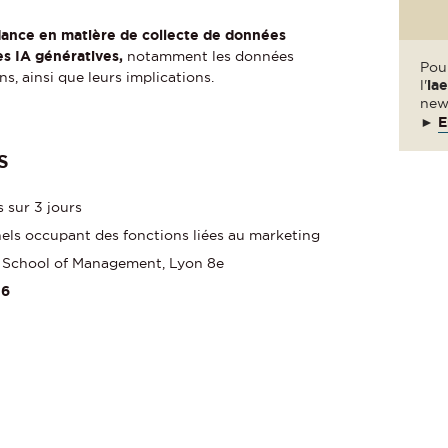
ance en matière de collecte de données
s IA génératives,
notamment les données
Pour
ns, ainsi que leurs implications.
l'
ia
new
►
E
S
s sur 3 jours
els occupant des fonctions liées au marketing
n School of Management, Lyon 8e
26