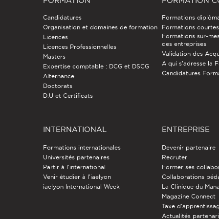
FORMATION
FORMATION C
Candidatures
Formations diplôm
Organisation et domaines de formation
Formations courtes 
Formations sur-mes
Licences
des entreprises
Licences Professionnelles
Validation des Acqu
Masters
A qui s'adresse la 
Expertise comptable : DCG et DSCG
Candidatures Form
Alternance
Doctorats
D.U et Certificats
INTERNATIONAL
ENTREPRISE
Formations internationales
Devenir partenaire
Universités partenaires
Recruter
Partir à l'international
Former ses collabo
Venir étudier à l’iaelyon
Collaborations pé
iaelyon International Week
La Clinique du Ma
Magazine Connect
Taxe d'apprentissa
Actualités partenar