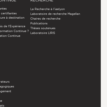
ONTINUE
RECHERCHE
antes
La Recherche à l'iaelyon
certifiantes
Laboratoire de recherche Magellan
ure à destination
Chaires de recherche
Publications
is de l’Expérience
Thèses soutenues
Formation Continue ?
Laboratoire LIRIS
ation Continue
rateurs
dagogiques
nagement
ge
iats