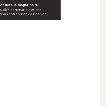
consulte le magazine
de
tualité partenariale et des
tions entreprises de l’iaelyon