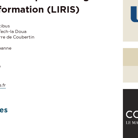
formation (LIRIS)
tibus
ech-la Doua
rre de Coubertin
banne
0
s.fr
es