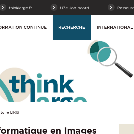
thinklarge.fr
U3e Job board
Ressour
ORMATION CONTINUE
RECHERCHE
INTERNATIONAL
toire LIRIS
nformatique en Images