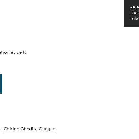
Je 
l’ac
rela
tion et de la
:
Chirine Ghedira Guegan