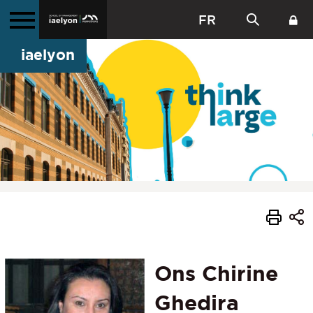
FR
iaelyon
Ons Chirine
Ghedira