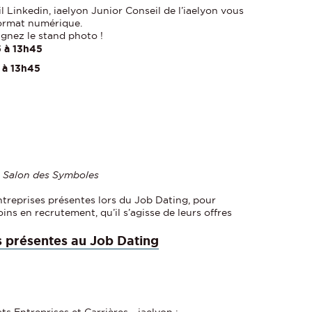
 Linkedin, iaelyon Junior Conseil de l’iaelyon vous
format numérique.
ignez le stand photo !
5 à 13h45
5 à 13h45
-
Salon des Symboles
ntreprises présentes lors du Job Dating, pour
ins en recrutement, qu’il s’agisse de leurs offres
s présentes au Job Dating
ts Entreprises et Carrières - iaelyon :