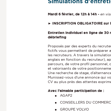
Simulations d'entret
Mardi 6 février, de 12h à 14h -
en vis
► INSCRIPTION OBLIGATOIRE sur l
Entretien individuel en ligne de 30
débriefing
Proposés par des experts du recrute
fictifs vous permettent de préparer
les recruteurs. A travers la simulati
anglais en fonction du recruteur), a
parcours, de votre profil personnel, d
et valorisants de votre positionneme
Une recherche de stage, d’alternance
Munissez-vous d’une annonce qui vo
CV au plus près des attentes exprim
Avec l’aimable participation de :
AGAP2
CONSEILLERS DU COMMERC
GROUPE VOLVO