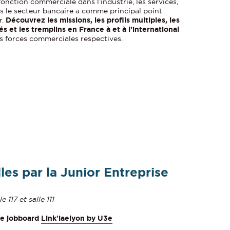
nction commerciale dans l’industrie, les services,
s le secteur bancaire a comme principal point
r.
Découvrez les missions, les profils multiples, les
s et les tremplins en France à et à l’international
s forces commerciales respectives.
les par la Junior Entreprise
le 117 et salle 111
e jobboard
Link'iaelyon by U3e