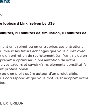
iens
io
e jobboard
Link'iaelyon by U3e
 minutes, 20 minutes de simulation, 10 minutes de
ment en cabinet ou en entreprise, ces entretiens
 au mieux les futurs échanges que vous aurez avec
on d’un entretien de recrutement (en français ou en
pprenez à optimiser la présentation de votre
e vos savoirs et savoir-faire, éléments constitutifs
nt professionnel.
 ou d’emploi s’opère autour d’un projet cible.
us correspond et qui vous motive et adaptez votre
ées.
E EXTERIEUR