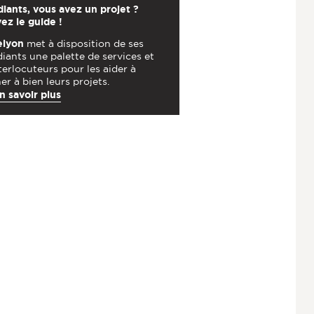
iants, vous avez un projet ?
ez le guide !
elyon
met à disposition de ses
iants une palette de services et
terlocuteurs pour les aider à
r à bien leurs projets.
n savoir plus