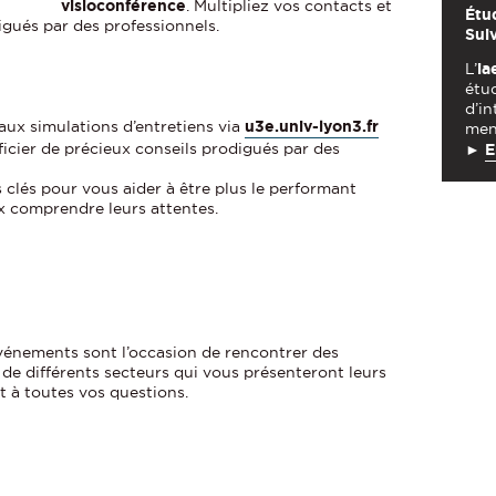
visioconférence
. Multipliez vos contacts et
Étud
igués par des professionnels.
Suiv
L’
ia
étud
d’in
aux simulations d’entretiens via
u3e.univ-lyon3.fr
mene
ficier de précieux conseils prodigués par des
►
E
 clés pour vous aider à être plus le performant
ux comprendre leurs attentes.
événements sont l’occasion de rencontrer des
 de différents secteurs qui vous présenteront leurs
t à toutes vos questions.