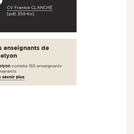
CV Frankie CLANCHÉ
[pdf, 359 Ko]
s enseignants de
aelyon
elyon
compte 165 enseignants
manents
 savoir plus