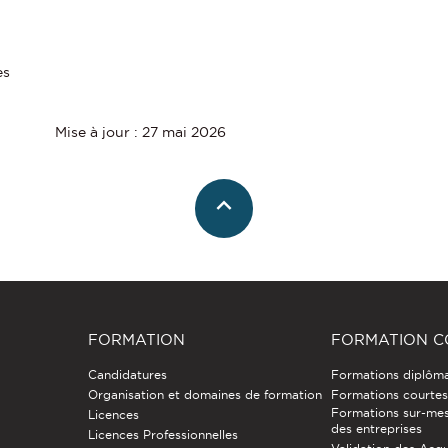
es
Mise à jour : 27 mai 2026
FORMATION
FORMATION C
Candidatures
Formations diplôm
Organisation et domaines de formation
Formations courtes 
Formations sur-mes
Licences
des entreprises
Licences Professionnelles