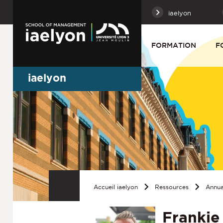
iaelyon
FORMATION
F
iaelyon
Accueil iaelyon
Ressources
Annua
Frankie