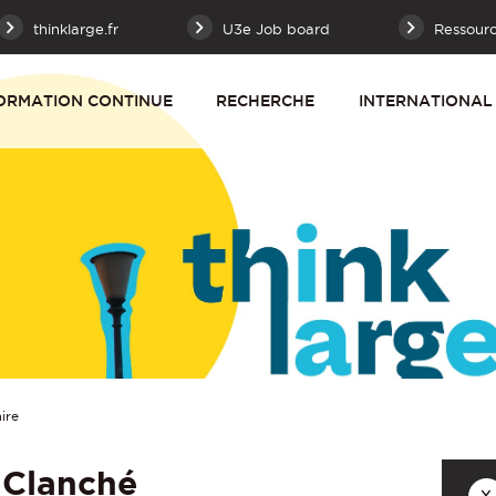
thinklarge.fr
U3e Job board
Ressour
ORMATION CONTINUE
RECHERCHE
INTERNATIONAL
ire
 Clanché