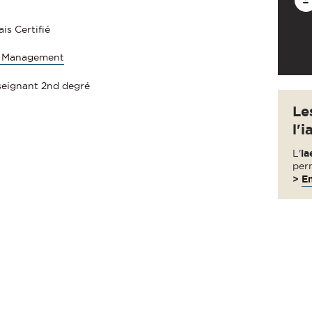
is Certifié
of Management
seignant 2nd degré
Le
l'i
L'
ia
per
>
En