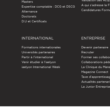
Validation des Acqu
Masters
A qui s'adresse la 
Expertise comptable : DCG et DSCG
Candidatures Form
Alternance
Doctorats
D.U et Certificats
INTERNATIONAL
ENTREPRISE
Formations internationales
Devenir partenaire
Universités partenaires
Recruter
Partir à l'international
Former ses collabo
Venir étudier à l’iaelyon
Collaborations pé
iaelyon International Week
La Clinique du Ma
Magazine Connect
Taxe d'apprentissa
Actualités partenar
La Junior Entreprise