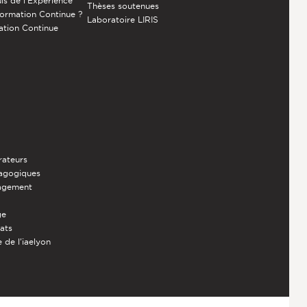
is de l’Expérience
Thèses soutenues
Formation Continue ?
Laboratoire LIRIS
ation Continue
rateurs
dagogiques
nagement
ge
iats
 de l'iaelyon