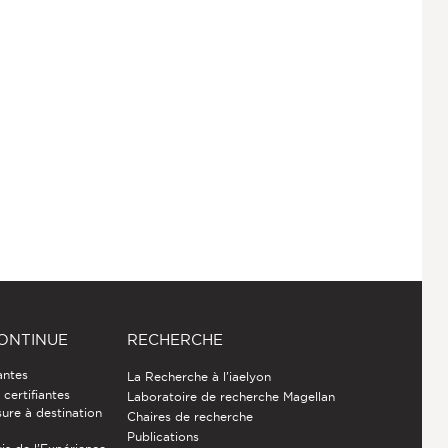
ONTINUE
RECHERCHE
antes
La Recherche à l'iaelyon
certifiantes
Laboratoire de recherche Magellan
ure à destination
Chaires de recherche
Publications