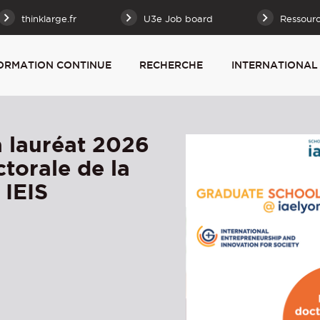
thinklarge.fr
U3e Job board
Ressour
ORMATION CONTINUE
RECHERCHE
INTERNATIONAL
 lauréat 2026
torale de la
 IEIS