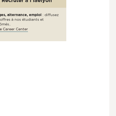
Recruter à l'iaelyon
ges, alternance, emploi
: diffusez
offres à nos étudiants et
ômés..
e Career Center