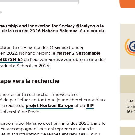
s
neurship and Innovation for Society @iaelyon a le
tir de la rentrée 2026 Nahano Balemba, étudiant du
tabilité et Finance des Organisations à
en 2022, Nahano rejoint le
Master 2 Sustainable
ness (SMIB)
de l’iaelyon après avoir obtenu une des
 Graduate School en 2025
.
ape vers la recherche
nce, orienté recherche, innovation et
lité de participer en tant que jeune chercheur à deux
Les 
s le cadre du
projet Horizon Europe
et du
BIP
de 
Université de Pavie.
16h
académique, Nahano s'est engagé dès 2020 dans le
s. En accompagnant des entrepreneurs dans le
t la structuration de jeunes entreprises, il a pu