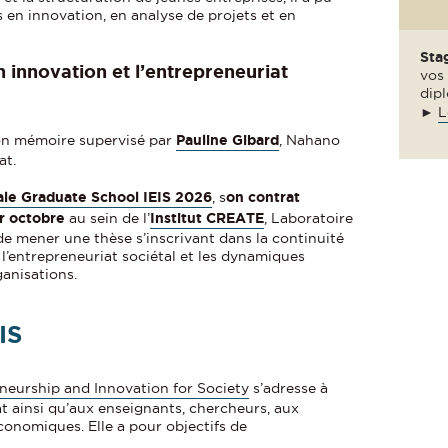
en innovation, en analyse de projets et en
Sta
n innovation et l’entrepreneuriat
vos 
dipl
►
L
son mémoire supervisé par
Pauline Gibard
, Nahano
at.
ale Graduate School IEIS 2026
, s
on contrat
er octobre
au sein de l’
Institut CREATE
, Laboratoire
de mener une thèse s’inscrivant dans la continuité
 l’entrepreneuriat sociétal et les dynamiques
ganisations.
IS
neurship and Innovation for Society
s’adresse à
t ainsi qu’aux enseignants, chercheurs, aux
onomiques. Elle a pour objectifs de