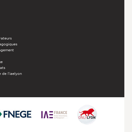
rateurs
dagogiques
nagement
ge
iats
 de l'iaelyon