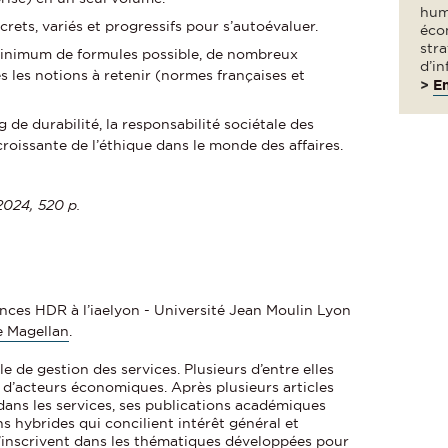
hum
crets, variés et progressifs pour s’autoévaluer.
éco
str
 minimum de formules possible, de nombreux
d’in
 les notions à retenir (normes françaises et
>
En
 de durabilité, la responsabilité sociétale des
croissante de l’éthique dans le monde des affaires.
2024, 520 p.
nces HDR à l’iaelyon - Université Jean Moulin Lyon
e Magellan
.
e de gestion des services. Plusieurs d’entre elles
s d’acteurs économiques. Après plusieurs articles
dans les services, ses publications académiques
s hybrides qui concilient intérêt général et
s’inscrivent dans les thématiques développées pour