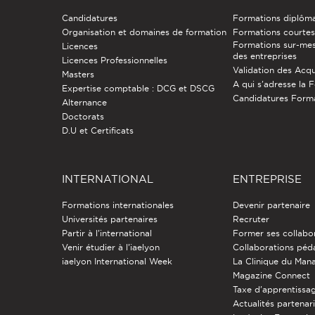
Candidatures
Formations diplôm
Organisation et domaines de formation
Formations courtes 
Formations sur-mes
Licences
des entreprises
Licences Professionnelles
Validation des Acqu
Masters
A qui s'adresse la 
Expertise comptable : DCG et DSCG
Candidatures Form
Alternance
Doctorats
D.U et Certificats
INTERNATIONAL
ENTREPRISE
Formations internationales
Devenir partenaire
Universités partenaires
Recruter
Partir à l'international
Former ses collabo
Venir étudier à l’iaelyon
Collaborations pé
iaelyon International Week
La Clinique du Ma
Magazine Connect
Taxe d'apprentissa
Actualités partenar