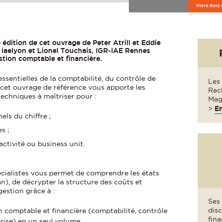
e édition de cet ouvrage de Peter Atrill et Eddie
 iaelyon et Lionel Touchais, IGR-IAE Rennes
stion comptable et financière.
ssentielles de la comptabilité, du contrôle de
Les
, cet ouvrage de référence vous apporte les
Rec
 techniques à maîtriser pour :
Mage
>
En
els du chiffre ;
s ;
activité ou business unit.
écialistes vous permet de comprendre les états
an), de décrypter la structure des coûts et
gestion grâce à :
Ses 
disc
n comptable et financière (comptabilité, contrôle
fina
prise) en un seul volume.