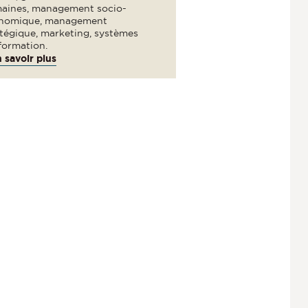
aines, management socio-
nomique, management
atégique, marketing, systèmes
formation.
 savoir plus