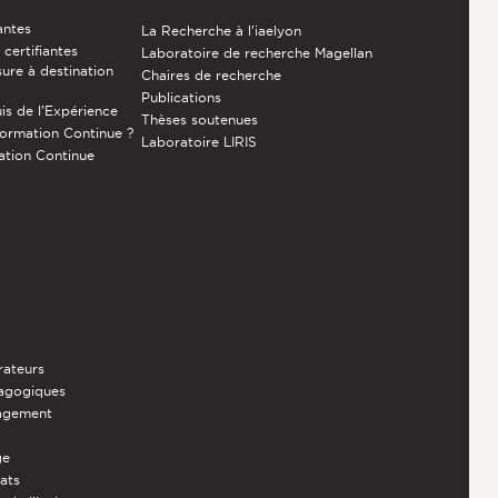
antes
La Recherche à l'iaelyon
certifiantes
Laboratoire de recherche Magellan
ure à destination
Chaires de recherche
Publications
is de l’Expérience
Thèses soutenues
Formation Continue ?
Laboratoire LIRIS
ation Continue
rateurs
dagogiques
nagement
ge
iats