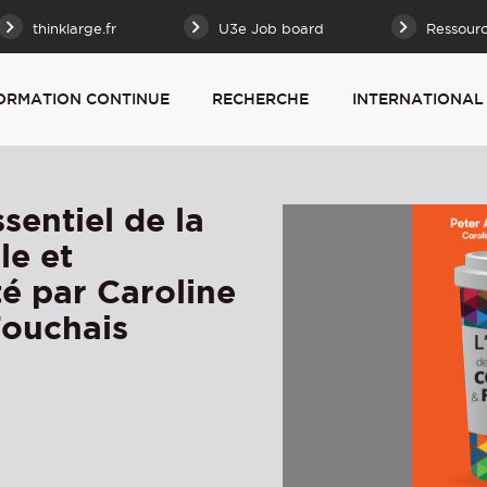
thinklarge.fr
U3e Job board
Ressour
ORMATION CONTINUE
RECHERCHE
INTERNATIONAL
ssentiel de la
le et
té par Caroline
Touchais