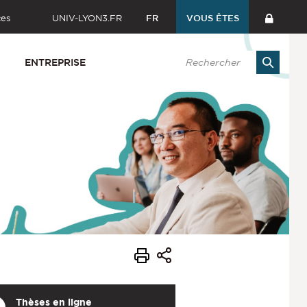
ces
UNIV-LYON3.FR
FR
VOUS ÊTES
ENTREPRISE
Thèses en ligne