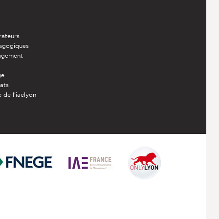
rateurs
dagogiques
nagement
ge
iats
 de l'iaelyon