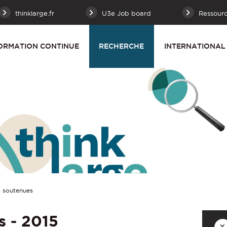
thinklarge.fr
U3e Job board
Ressour
ORMATION CONTINUE
RECHERCHE
INTERNATIONAL
 soutenues
s - 2015