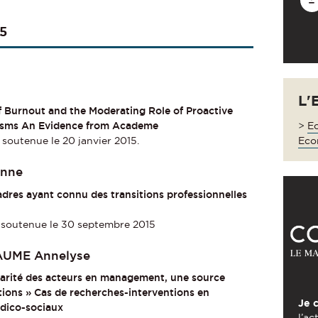
15
L'
 Burnout and the Moderating Role of Proactive
>
Ec
isms An Evidence from Academe
Eco
soutenue le 20 janvier 2015.
nne
cadres ayant connu des transitions professionnelles
 soutenue le 30 septembre 2015
AUME Annelyse
larité des acteurs en management, une source
ations » Cas de recherches-interventions en
Je 
édico-sociaux
l’ac