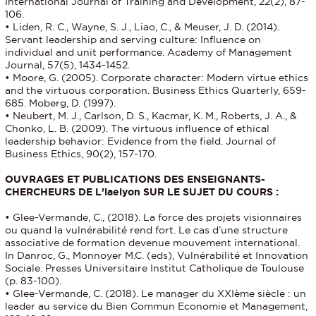
International Journal of Training and Development, 22(2), 87-
106.
• Liden, R. C., Wayne, S. J., Liao, C., & Meuser, J. D. (2014).
Servant leadership and serving culture: Influence on
individual and unit performance. Academy of Management
Journal, 57(5), 1434-1452.
• Moore, G. (2005). Corporate character: Modern virtue ethics
and the virtuous corporation. Business Ethics Quarterly, 659-
685. Moberg, D. (1997).
• Neubert, M. J., Carlson, D. S., Kacmar, K. M., Roberts, J. A., &
Chonko, L. B. (2009). The virtuous influence of ethical
leadership behavior: Evidence from the field. Journal of
Business Ethics, 90(2), 157-170.
OUVRAGES ET PUBLICATIONS DES ENSEIGNANTS-
CHERCHEURS DE L’iaelyon SUR LE SUJET DU COURS :
• Glee-Vermande, C., (2018). La force des projets visionnaires
ou quand la vulnérabilité rend fort. Le cas d’une structure
associative de formation devenue mouvement international.
In Danroc, G., Monnoyer M.C. (eds), Vulnérabilité et Innovation
Sociale. Presses Universitaire Institut Catholique de Toulouse
(p. 83-100).
• Glee-Vermande, C. (2018). Le manager du XXIème siècle : un
leader au service du Bien Commun Economie et Management,