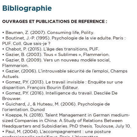
Bibliographie
OUVRAGES ET PUBLICATIONS DE REFERENCE :
• Bauman, Z. (2007). Consuming life, Polity.
• Boutinet, J.-P. (1995). Psychologie de la vie adulte. Paris :
PUF. Coll. Que sais-je ?
• Chabot, P. (2015). L’âge des transitions, PUF.
• Gazier, B. (2003). Tous « Sublimes », Flammarion.
• Gazier, B. (2009). Vers un nouveau modèle social,
Flammarion.
• Gazier, (2006). L’introuvable sécurité de l’emploi, Champs
Actuels.
• Gomez, P.Y. (2013). Le travail invisible : Enquête sur une
disparition. François Bourin Éditeur.
• Gomez, P.Y. (2016). Intelligence du travail. Desclée De
Brouwer.
• Guichard, J., & Huteau, M. (2006). Psychologie de
l'orientation. Dunod
• Koeppe, N. (2018). Talent Management in German medium-
sized Companies in China: A Study of Relations Between
Headquarters and Subsidiaries. PhD thesis. Toulouse, July 10.
• Paul, M. (2004). L’accompagnement : une posture