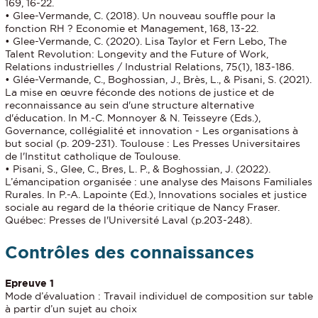
169, 16-22.
• Glee-Vermande, C. (2018). Un nouveau souffle pour la
fonction RH ? Economie et Management, 168, 13-22.
• Glee-Vermande, C. (2020). Lisa Taylor et Fern Lebo, The
Talent Revolution: Longevity and the Future of Work,
Relations industrielles / Industrial Relations, 75(1), 183-186.
• Glée-Vermande, C., Boghossian, J., Brès, L., & Pisani, S. (2021).
La mise en œuvre féconde des notions de justice et de
reconnaissance au sein d'une structure alternative
d'éducation. In M.-C. Monnoyer & N. Teisseyre (Eds.),
Governance, collégialité et innovation - Les organisations à
but social (p. 209-231). Toulouse : Les Presses Universitaires
de l'Institut catholique de Toulouse.
• Pisani, S., Glee, C., Bres, L. P., & Boghossian, J. (2022).
L’émancipation organisée : une analyse des Maisons Familiales
Rurales. In P.-A. Lapointe (Ed.), Innovations sociales et justice
sociale au regard de la théorie critique de Nancy Fraser.
Québec: Presses de l'Université Laval (p.203-248).
Contrôles des connaissances
Epreuve 1
Mode d’évaluation : Travail individuel de composition sur table
à partir d’un sujet au choix