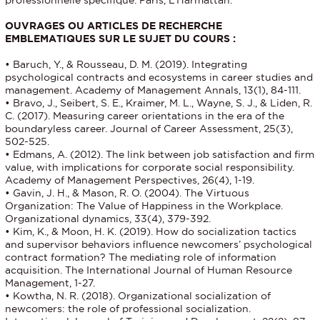
professionnelle spécifique. Paris, L’Harmattan.
OUVRAGES OU ARTICLES DE RECHERCHE
EMBLEMATIQUES SUR LE SUJET DU COURS :
• Baruch, Y., & Rousseau, D. M. (2019). Integrating
psychological contracts and ecosystems in career studies and
management. Academy of Management Annals, 13(1), 84-111.
• Bravo, J., Seibert, S. E., Kraimer, M. L., Wayne, S. J., & Liden, R.
C. (2017). Measuring career orientations in the era of the
boundaryless career. Journal of Career Assessment, 25(3),
502-525.
• Edmans, A. (2012). The link between job satisfaction and firm
value, with implications for corporate social responsibility.
Academy of Management Perspectives, 26(4), 1-19.
• Gavin, J. H., & Mason, R. O. (2004). The Virtuous
Organization: The Value of Happiness in the Workplace.
Organizational dynamics, 33(4), 379-392.
• Kim, K., & Moon, H. K. (2019). How do socialization tactics
and supervisor behaviors influence newcomers’ psychological
contract formation? The mediating role of information
acquisition. The International Journal of Human Resource
Management, 1-27.
• Kowtha, N. R. (2018). Organizational socialization of
newcomers: the role of professional socialization.