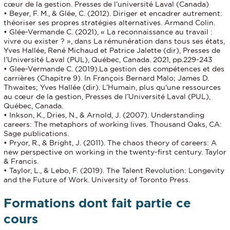
cœur de la gestion. Presses de l’université Laval (Canada)
• Beyer, F. M., & Glée, C. (2012). Diriger et encadrer autrement:
théoriser ses propres stratégies alternatives. Armand Colin.
• Glée-Vermande C. (2021), « La reconnaissance au travail :
vivre ou exister ? », dans La rémunération dans tous ses états,
Yves Hallée, René Michaud et Patrice Jalette (dir), Presses de
l’Université Laval (PUL), Québec, Canada. 2021, pp.229-243
• Glee-Vermande C. (2019).La gestion des compétences et des
carrières (Chapitre 9). In François Bernard Malo; James D.
Thwaites; Yves Hallée (dir). L’Humain, plus qu'une ressources
au cœur de la gestion, Presses de l’Université Laval (PUL),
Québec, Canada.
• Inkson, K., Dries, N., & Arnold, J. (2007). Understanding
careers: The metaphors of working lives. Thousand Oaks, CA:
Sage publications.
• Pryor, R., & Bright, J. (2011). The chaos theory of careers: A
new perspective on working in the twenty-first century. Taylor
& Francis.
• Taylor, L., & Lebo, F. (2019). The Talent Revolution: Longevity
and the Future of Work. University of Toronto Press.
Formations dont fait partie ce
cours