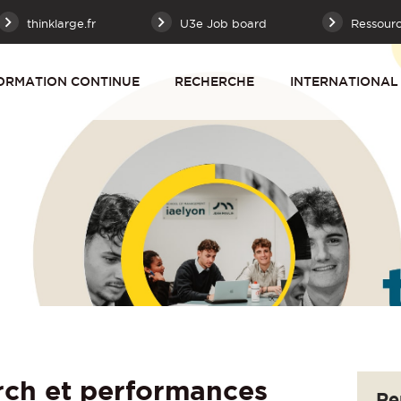
thinklarge.fr
U3e Job board
Ressour
ORMATION CONTINUE
RECHERCHE
INTERNATIONAL
ch et performances
Re