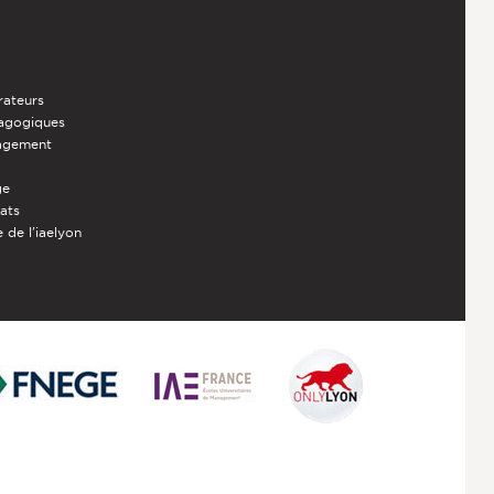
rateurs
dagogiques
nagement
ge
iats
 de l'iaelyon