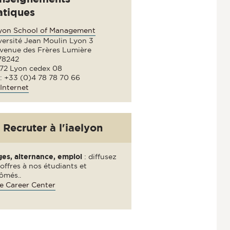
atiques
lyon School of Management
versité Jean Moulin Lyon 3
avenue des Frères Lumière
78242
72 Lyon cedex 08
 : +33 (0)4 78 78 70 66
Internet
Recruter à l'iaelyon
ges, alternance, emploi
: diffusez
offres à nos étudiants et
ômés..
e Career Center