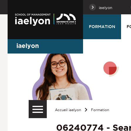
iaelyon
FORMATION
F
iaelyon
Accueil iaelyon
Formation
06240774 - Sear