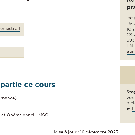
pr
iae
Uni
Semestre 1
1C 
CS 
693
Tél.
Sur 
 partie ce cours
Sta
vos 
ernance)
dipl
►
L
 et Opérationnel - MSO
Mise à jour : 16 décembre 2025