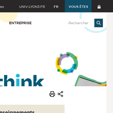
ces
UNIV-LYON3.FR
FR
VOUS ÊTES
ENTREPRISE
nseignements