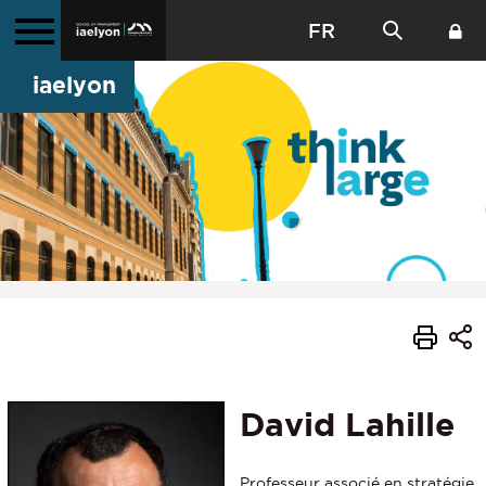
FR
iaelyon
David Lahille
Professeur associé en stratégie,