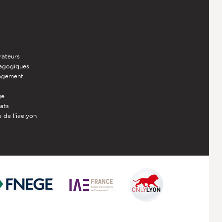
rateurs
dagogiques
nagement
ge
iats
 de l'iaelyon