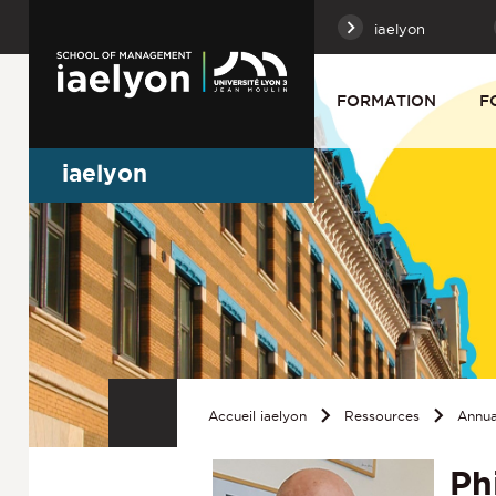
iaelyon
FORMATION
F
iaelyon
Accueil iaelyon
Ressources
Annua
Ph