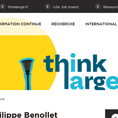
thinklarge.fr
U3e Job board
Ressour
ORMATION CONTINUE
RECHERCHE
INTERNATIONAL
ire
ilippe Benollet