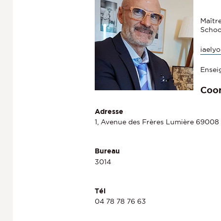
Maîtr
Schoo
iaely
Ensei
Coo
Adresse
1, Avenue des Frères Lumière 69008
Bureau
3014
Tél
04 78 78 76 63