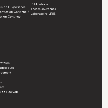
Publications
is de l’Expérience
Thèses soutenues
Formation Continue ?
Laboratoire LIRIS
ation Continue
rateurs
dagogiques
nagement
ge
iats
 de l'iaelyon