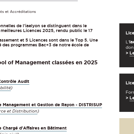
ts et Accréditations
nnelles de l'iaelyon se distinguent dans le
meilleures Licences 2025, rendu public le 17
Lic
assement et 5 Licences sont dans le Top 5. Une
L'
ia
té des programmes Bac+3 de notre école de
dont
>
Le
hool of Management classées en 2025
Contrôle Audit
Lic
ilité
)
For
>
Le
le Management et Gestion de Rayon - DISTRISUP
e et Distribution
)
e Chargé d'Affaires en Bâtiment