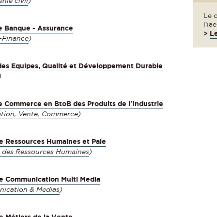
nie civil
)
Le 
l'ia
le Banque - Assurance
>
L
-Finance
)
es Equipes, Qualité et Développement Durable
)
e Commerce en BtoB des Produits de l'Industrie
tion, Vente, Commerce
)
le Ressources Humaines et Paie
n des Ressources Humaines
)
le Communication Multi Media
ication & Medias
)
e Métiers de la Vente