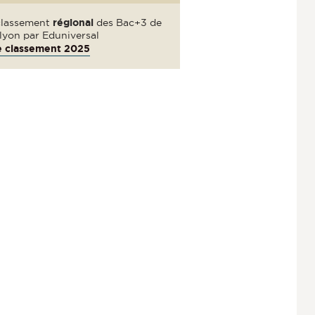
classement
régional
des Bac+3 de
elyon par Eduniversal
e classement 2025