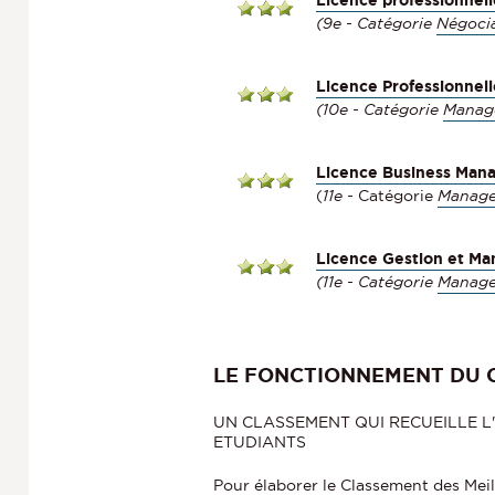
(9e - Catégorie
Négoci
Licence Professionnel
(10e - Catégorie
Manage
Licence Business Man
(
11e -
Catégorie
Manage
Licence Gestion et M
(
11e -
Catégorie
Manage
LE FONCTIONNEMENT DU 
UN CLASSEMENT QUI RECUEILLE L'A
ETUDIANTS
Pour élaborer le Classement des Mei