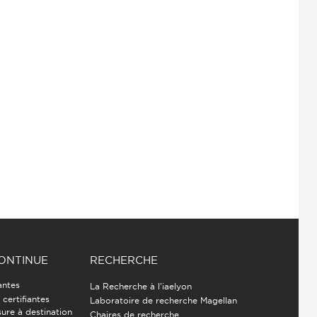
ONTINUE
RECHERCHE
antes
La Recherche à l'iaelyon
certifiantes
Laboratoire de recherche Magellan
ure à destination
Chaires de recherche