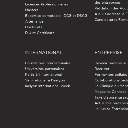
des entreprises
Licences Professionnelles
Validation des Acqu
Masters
A qui s'adresse la 
Expertise comptable : DCG et DSCG
Candidatures Form
Alternance
Doctorats
D.U et Certificats
INTERNATIONAL
ENTREPRISE
Formations internationales
Devenir partenaire
Universités partenaires
Recruter
Partir à l'international
Former ses collabo
Venir étudier à l’iaelyon
Collaborations pé
iaelyon International Week
La Clinique du Ma
Magazine Connect
Taxe d'apprentissa
Actualités partenar
La Junior Entreprise