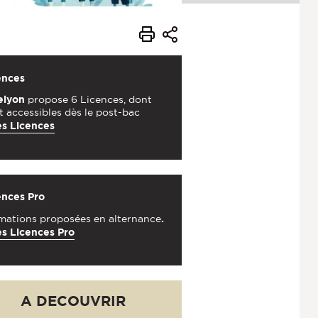
ences
elyon
propose 6 Licences, dont
 accessibles dès le post-bac
s Licences
ences Pro
mations proposées en alternance
.
s Licences Pro
A DECOUVRIR