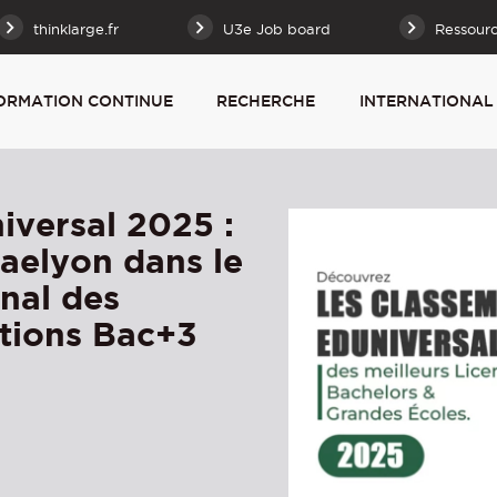
thinklarge.fr
U3e Job board
Ressour
ORMATION CONTINUE
RECHERCHE
INTERNATIONAL
iversal 2025 :
iaelyon dans le
nal des
ations Bac+3