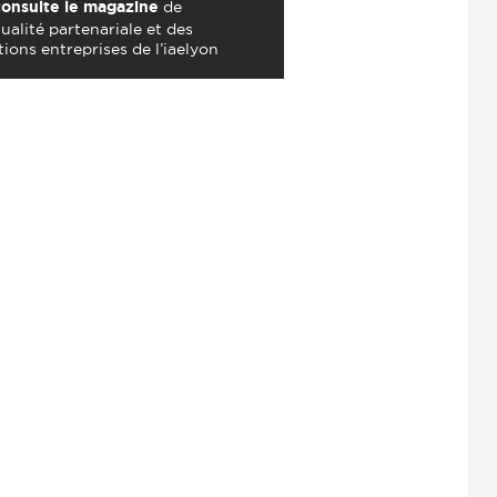
consulte le magazine
de
tualité partenariale et des
tions entreprises de l’iaelyon