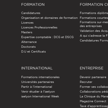
FORMATION
FORMATION C
Candidatures
Formations diplôm
Organisation et domaines de formation
Formations courtes 
Formations sur-mes
Licences
des entreprises
Licences Professionnelles
Validation des Acqu
Masters
A qui s'adresse la 
Expertise comptable : DCG et DSCG
Candidatures Form
Alternance
Doctorats
D.U et Certificats
INTERNATIONAL
ENTREPRISE
Formations internationales
Devenir partenaire
Universités partenaires
Recruter
Partir à l'international
Former ses collabo
Venir étudier à l’iaelyon
Collaborations pé
iaelyon International Week
La Clinique du Ma
Magazine Connect
Taxe d'apprentissa