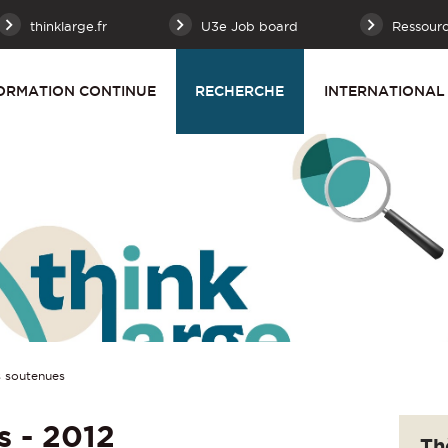
thinklarge.fr
U3e Job board
Ressour
ORMATION CONTINUE
RECHERCHE
INTERNATIONAL
 soutenues
s - 2012
Th