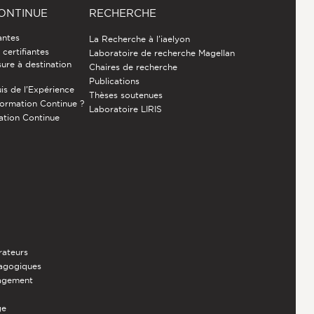
ONTINUE
RECHERCHE
antes
La Recherche à l'iaelyon
certifiantes
Laboratoire de recherche Magellan
ure à destination
Chaires de recherche
Publications
is de l’Expérience
Thèses soutenues
Formation Continue ?
Laboratoire LIRIS
ation Continue
rateurs
dagogiques
nagement
ge