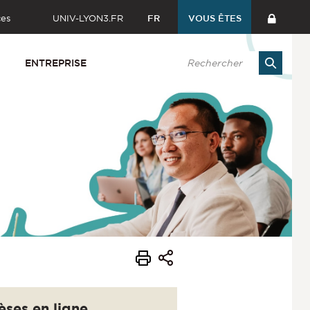
ces
UNIV-LYON3.FR
FR
VOUS ÊTES
ENTREPRISE
èses en ligne