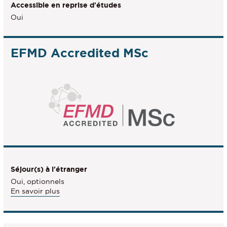
Accessible en reprise d'études
Oui
EFMD Accredited MSc
Séjour(s) à l'étranger
Oui, optionnels
à
En savoir plus
propos
des
Séjour(s)