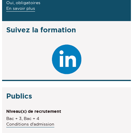
Oui, obligatoires
à
En savoir plus
propos
des
Stage(s)
Suivez la formation
Publics
Niveau(x) de recrutement
Bac + 3, Bac + 4
Conditions d'admission