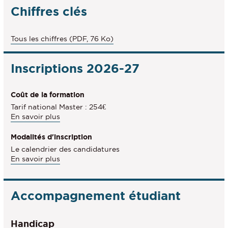
à
Chiffres clés
l'étranger
Tous les chiffres (PDF, 76 Ko)
Inscriptions 2026-27
Coût de la formation
Tarif national Master : 254€
En savoir plus
Modalités d'inscription
Le calendrier des candidatures
à
En savoir plus
propos
des
Modalités
Accompagnement étudiant
d'inscription
Handicap